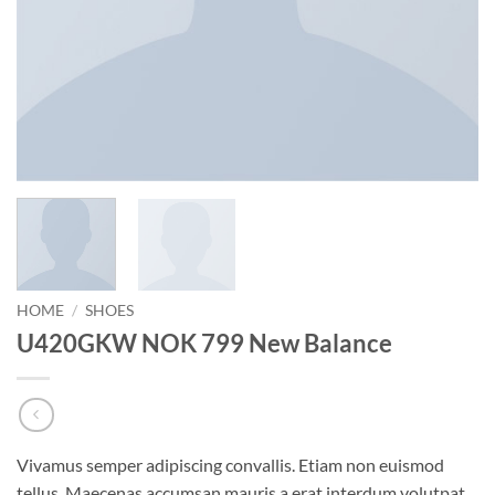
HOME
/
SHOES
U420GKW NOK 799 New Balance
Vivamus semper adipiscing convallis. Etiam non euismod
tellus. Maecenas accumsan mauris a erat interdum volutpat.