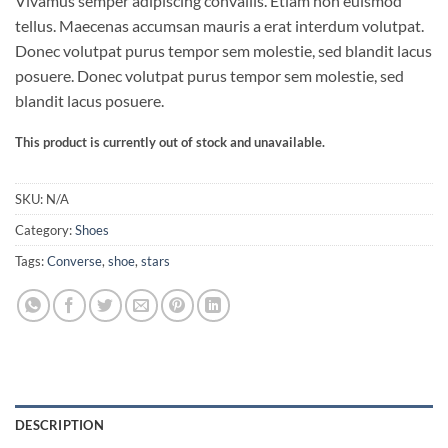
Vivamus semper adipiscing convallis. Etiam non euismod
out of 5
based on
tellus. Maecenas accumsan mauris a erat interdum volutpat.
customer
Donec volutpat purus tempor sem molestie, sed blandit lacus
ratings
posuere. Donec volutpat purus tempor sem molestie, sed
blandit lacus posuere.
This product is currently out of stock and unavailable.
SKU:
N/A
Category:
Shoes
Tags:
Converse
,
shoe
,
stars
DESCRIPTION