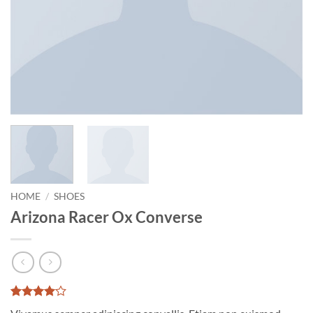
HOME
/
SHOES
Arizona Racer Ox Converse
Rated
2
4