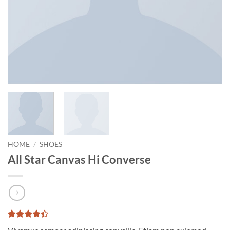
HOME
/
SHOES
All Star Canvas Hi Converse
Rated
3