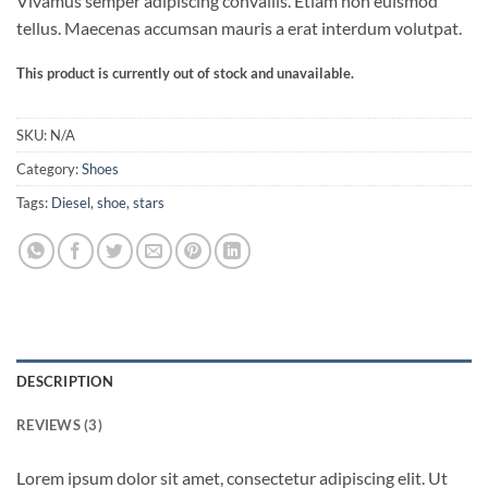
Vivamus semper adipiscing convallis. Etiam non euismod
4.33
out
of 5
tellus. Maecenas accumsan mauris a erat interdum volutpat.
based on
customer
This product is currently out of stock and unavailable.
ratings
SKU:
N/A
Category:
Shoes
Tags:
Diesel
,
shoe
,
stars
DESCRIPTION
REVIEWS (3)
Lorem ipsum dolor sit amet, consectetur adipiscing elit. Ut