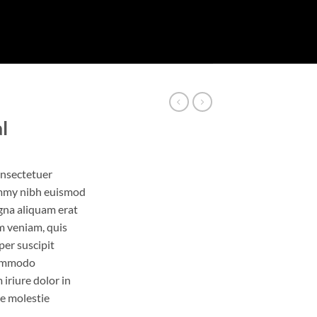
l
onsectetuer
ummy nibh euismod
gna aliquam erat
m veniam, quis
per suscipit
 commodo
iriure dolor in
se molestie