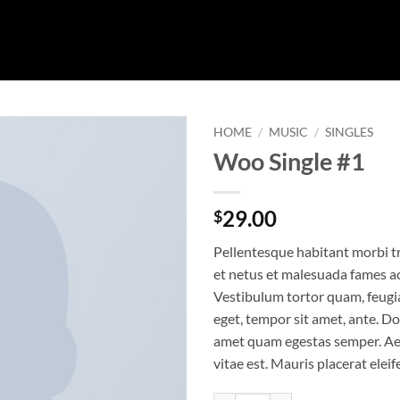
HOME
/
MUSIC
/
SINGLES
Woo Single #1
29.00
$
Pellentesque habitant morbi t
et netus et malesuada fames ac
Vestibulum tortor quam, feugiat
eget, tempor sit amet, ante. Do
amet quam egestas semper. Aen
vitae est. Mauris placerat eleif