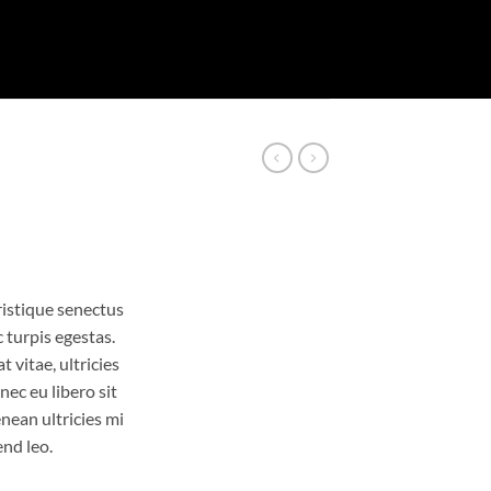
ristique senectus
 turpis egestas.
 vitae, ultricies
nec eu libero sit
ean ultricies mi
end leo.