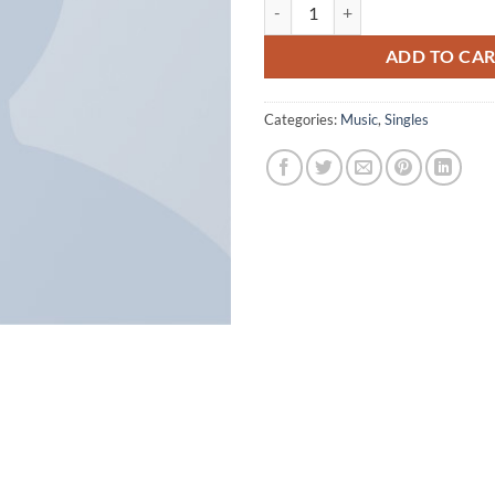
Woo Single #1 quantity
ADD TO CA
Categories:
Music
,
Singles