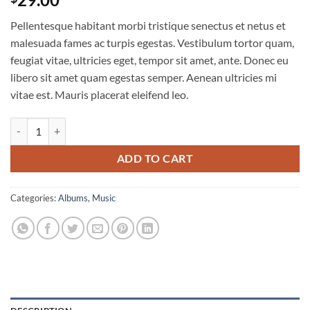
out of 5
based on
Pellentesque habitant morbi tristique senectus et netus et
customer
ratings
malesuada fames ac turpis egestas. Vestibulum tortor quam,
feugiat vitae, ultricies eget, tempor sit amet, ante. Donec eu
libero sit amet quam egestas semper. Aenean ultricies mi
vitae est. Mauris placerat eleifend leo.
Woo Album #4 quantity
ADD TO CART
Categories:
Albums
,
Music