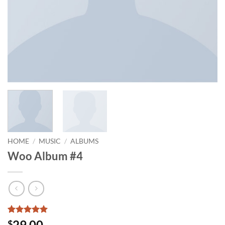
HOME
/
MUSIC
/
ALBUMS
Woo Album #4
Rated
2
5
29.00
$