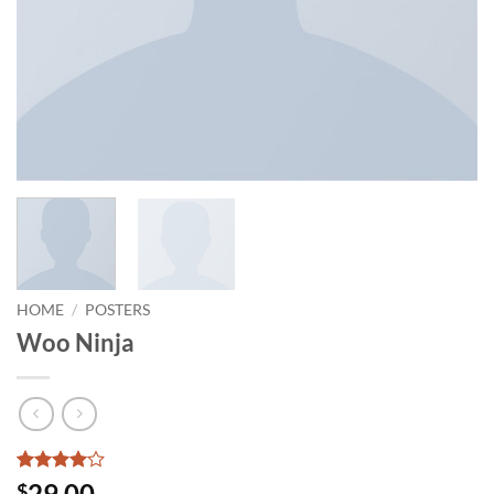
HOME
/
POSTERS
Woo Ninja
Rated
1
4
29.00
$