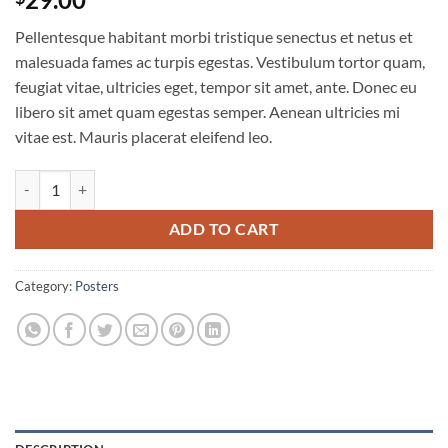
out of 5
based on
Pellentesque habitant morbi tristique senectus et netus et
customer
rating
malesuada fames ac turpis egestas. Vestibulum tortor quam,
feugiat vitae, ultricies eget, tempor sit amet, ante. Donec eu
libero sit amet quam egestas semper. Aenean ultricies mi
vitae est. Mauris placerat eleifend leo.
Woo Ninja quantity
ADD TO CART
Category:
Posters