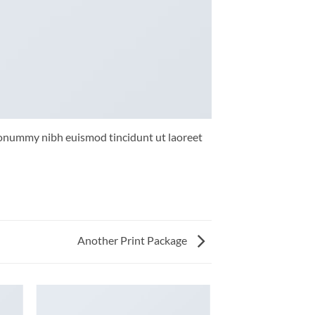
 nonummy nibh euismod tincidunt ut laoreet
Another Print Package